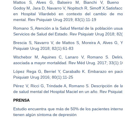
Mattos S, Alves G, Balseiro M, Bianchi V, Bueno N,
Godoy M, Jara D, Navarro V, Nopitsch R, Simoff X.Satisfacción 
en Hospital Vilardebó en contexto del cambio de mode
mental. Rev Psiquiatr Urug 2019; 83(1):11-19
Romano S, Atención a la Salud Mental de la población usuaria d
Servicios de Salud del Estado. Rev Psiquiatr Urug 2018; 82(1)
Brescia S, Navarro V, de Mattos S, Moreira A, Alves G, Yemi
Psiquiatr Urug 2018; 82(1):61-83
Wschebor M, Aquines C, Lanaro V, Romano S. Delirium: 
asociada a mayor mortalidad. Rev Méd Urug. 2017; 33(1):16-4
López Rega G, Berriel Y, Caraballo K. Embarazo en pacient
Psiquiatr Urug 2016; 80(1):11-25
Pérez V, Ricci G, Trindade A, Romano S. Descripción de la pob
de salud mental del Hospital Maciel en un año. Rev Psiquiatr 
PRENSA
Estudio encuentra que más de 50% de los pacientes internados 
tienen algún síntoma de depresión