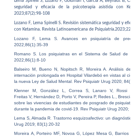
Lema Spinelli S, Lozano F, Goldman I, García A, Beyhaut B, Caba
seguridad y eficacia de la psicoterapia asistida con Keta
2023;87(2):98-108
Lozano F, Lema Spinelli S. Revisión sistemática seguridad y eficaci
con Ketamina. Revista Latinoamericana de Psiquiatría.2023;22(3)
Lozano F, Lema S. Avances en psiquiatría de precisió
2022;86(1):35-39
Romano S. Los psiquiatras en el Sistema de Salud de Uru
2022;86(1):8-10
Balseiro M, Bueno N, Nopitsch R, Moreira A. Análisis de l
internación prolongada en Hospital Vilardebó en vistas al cier
la nueva Ley de Salud Mental. Rev Psiquiatr Urug 2020; 84(2):
Klenner M, González L, Correa S, Lanaro V, Rossi M
Freitas V, Hernández D, Porto V, Pereira P, Redes L., Brescia 
sobre las vivencias de estudiantes de posgrado de psiquiatría 
durante la pandemia de covid-19. Rev Psiquiatr Urug 2020; 84
Lema S, Almada R. Trastorno esquizoafectivo: un diagnóstico co
Urug 2019; 83(1):20-32
Moreira A, Porteiro MF, Novoa G, López Mesa G, Barrios MC