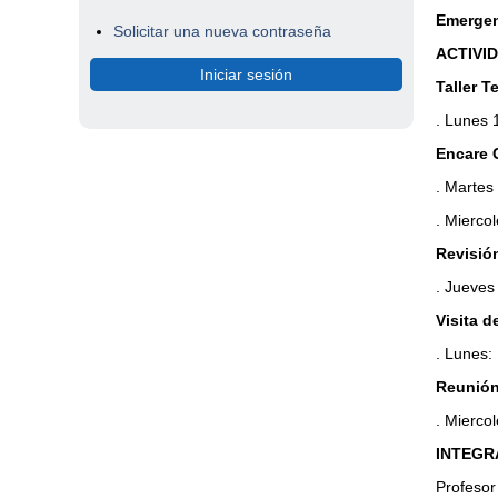
Emerge
Solicitar una nueva contraseña
ACTIVI
Taller T
. Lunes 
Encare 
. Martes
. Mierco
Revisión
. Jueves
Visita d
. Lunes:
Reunión
. Mierco
INTEGR
Profesor