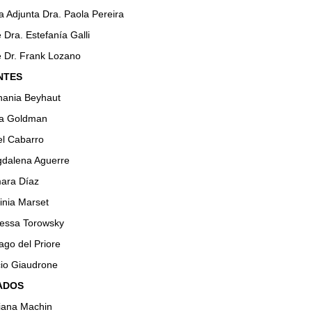
a Adjunta Dra. Paola Pereira
 Dra. Estefanía Galli
e Dr. Frank Lozano
NTES
hania Beyhaut
na Goldman
el Cabarro
gdalena Aguerre
ara Díaz
ginia Marset
essa Torowsky
ago del Priore
cio Giaudrone
ADOS
iana Machin